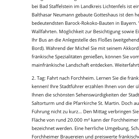
bei Bad Staffelstein im Landkreis Lichtenfels ist 
Balthasar Neumann gebaute Gotteshaus ist den he
bedeutendsten Barock-Rokoko-Bauten in Bayern. Vie
Wallfahrten. Möglichkeit zur Besichtigung sowie E
Ihr Bus an die Anlegestelle des Floßes (weitgehe
Bord). Während der Michel Sie mit seinem Akkorde
fränkische Spezialitäten genießen, können Sie vom
mainfränkische Landschaft entdecken. Weiterfahrt
2. Tag: Fahrt nach Forchheim. Lernen Sie die frän
kennen! Ihre Stadtführer erzählen Ihnen von der 
Ihnen die schönsten Sehenswürdigkeiten der Stadt,
Saltorturm und die Pfarrkirche St. Martin. Doc
Führung nicht zu kurz… Den Mittag verbringen Sie 
Fläche von rund 20.000 m² kann der Forchheimer K
bezeichnet werden. Eine herrliche Umgebung, Sc
Forchheimer Brauereien und preiswerte fränkisch