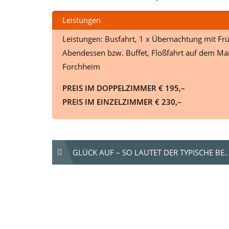
Leistungen
Leistungen: Busfahrt, 1 x Übernachtung mit Fr
Abendessen bzw. Buffet, Floßfahrt auf dem Ma
Forchheim
PREIS IM DOPPELZIMMER € 195,–
PREIS IM EINZELZIMMER € 230,–
Beitrags-
GLÜCK AUF – SO LAUTET DER TYPISCHE BERGMANNSGRUSS IM ERZGEBIRGE….
Navigation