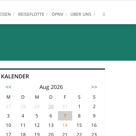
EISEN
REISEFLOTTE
ÖPNV
ÜBER UNS
KALENDER
<<
Aug 2026
>>
M
D
M
D
F
S
S
27
28
29
30
31
1
2
3
4
5
6
7
8
9
10
11
12
13
14
15
16
17
18
19
20
21
22
23