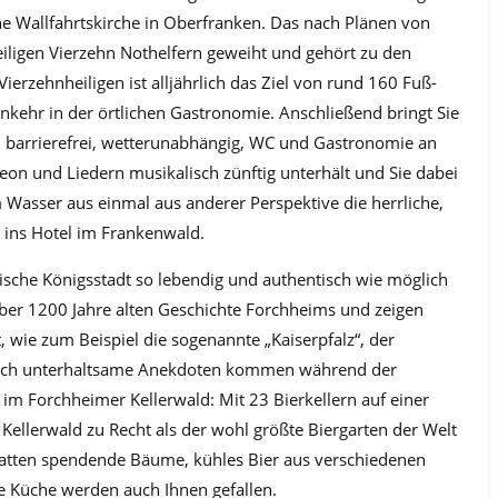
eine Wallfahrtskirche in Oberfranken. Das nach Plänen von
iligen Vierzehn Nothelfern geweiht und gehört zu den
rzehnheiligen ist alljährlich das Ziel von rund 160 Fuß-
inkehr in der örtlichen Gastronomie. Anschließend bringt Sie
nd barrierefrei, wetterunabhängig, WC und Gastronomie an
on und Liedern musikalisch zünftig unterhält und Sie dabei
 Wasser aus einmal aus anderer Perspektive die herrliche,
 ins Hotel im Frankenwald.
kische Königsstadt so lebendig und authentisch wie möglich
über 1200 Jahre alten Geschichte Forchheims und zeigen
 wie zum Beispiel die sogenannte „Kaiserpfalz“, der
h auch unterhaltsame Anekdoten kommen während der
im Forchheimer Kellerwald: Mit 23 Bierkellern auf einer
ellerwald zu Recht als der wohl größte Biergarten der Welt
hatten spendende Bäume, kühles Bier aus verschiedenen
e Küche werden auch Ihnen gefallen.