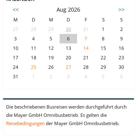
<<
Aug 2026
>>
M
D
M
D
F
S
S
27
28
29
30
31
1
2
3
4
5
6
7
8
9
10
11
12
13
14
15
16
17
18
19
20
21
22
23
24
25
26
27
28
29
30
31
1
2
3
4
5
6
Die beschriebenen Busreisen werden durchgeführt durch
die Mayer GmbH Omnibusbetrieb. Es gelten die
Reisebedingungen
der Mayer GmbH Omnibusbetrieb.