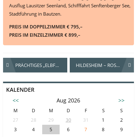
Ausflug Lausitzer Seenland, Schifffahrt Senftenberger See,
Stadtführung in Bautzen.
PREIS IM DOPPELZIMMER € 795,–
PREIS IM EINZELZIMMER € 899,–
Beitrags-
PRÄCHTIGES „ELBFLORENZ“
HILDESHEIM – ROSENZAUBER UND UNESCO-WELTKULTURERBE
Navigation
KALENDER
<<
Aug 2026
>>
M
D
M
D
F
S
S
27
28
29
30
31
1
2
3
4
5
6
7
8
9